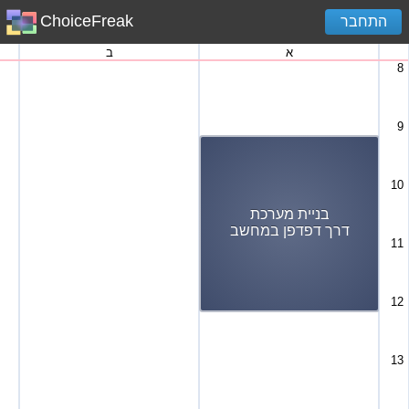
ChoiceFreak
התחבר
א
ב
8
9
10
בניית מערכת
דרך דפדפן במחשב
11
12
13